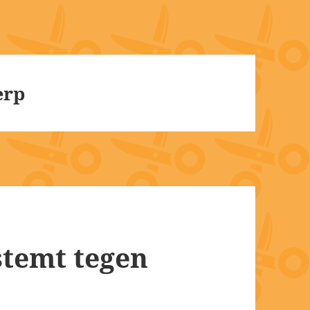
erp
stemt tegen