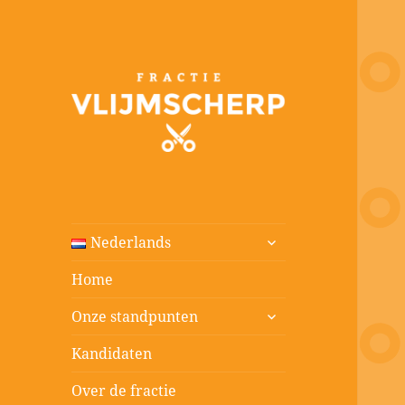
Fractie
Vlijmscherp
submenu
Nederlands
uitvouwen
Home
submenu
Onze standpunten
uitvouwen
Kandidaten
Over de fractie