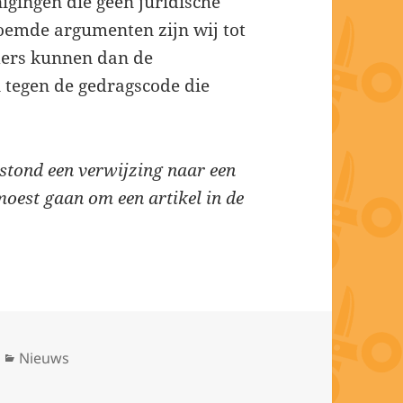
gingen die geen juridische
oemde argumenten zijn wij tot
ders kunnen dan de
 tegen de gedragscode die
 stond een verwijzing naar een
moest gaan om een artikel in de
Categorieën
Nieuws