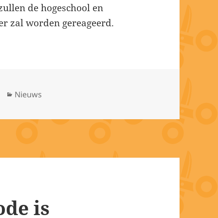
zullen de hogeschool en
e er zal worden gereageerd.
Categorieën
Nieuws
de is