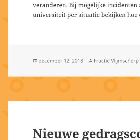
veranderen. Bij mogelijke incidenten 
universiteit per situatie bekijken ho
Geplaatst
Auteur
december 12, 2018
Fractie Vlijmscherp
op
Nieuwe gedragsco