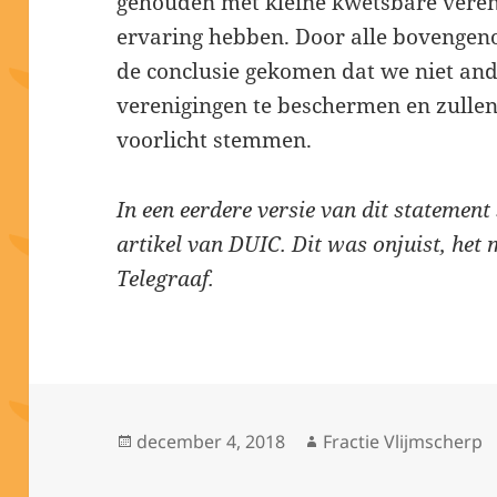
gehouden met kleine kwetsbare vereni
ervaring hebben. Door alle bovengen
de conclusie gekomen dat we niet an
verenigingen te beschermen en zullen
voorlicht stemmen.
In een eerdere versie van dit statement
artikel van DUIC. Dit was onjuist, het 
Telegraaf.
Geplaatst
Auteur
december 4, 2018
Fractie Vlijmscherp
op