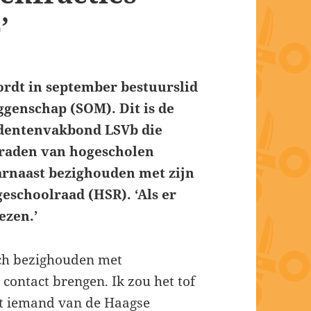
’
ordt in september bestuurslid
genschap (SOM). Dit is de
udentenvakbond LSVb die
raden van hogescholen
aarnaast bezighouden met zijn
ogeschoolraad (HSR). ‘Als er
iezen.’
zich bezighouden met
ontact brengen. Ik zou het tof
et iemand van de Haagse