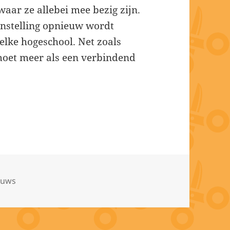
aar ze allebei mee bezig zijn.
e instelling opnieuw wordt
 elke hogeschool. Net zoals
 moet meer als een verbindend
egorieën
euws