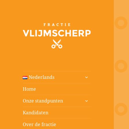
Fractie
Vlijmscherp
submenu
Nederlands
uitvouwen
Home
submenu
Onze standpunten
uitvouwen
Kandidaten
Over de fractie