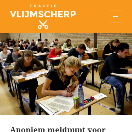
MENU
EN
Fractie Vlijmscherp
WIDGETS
Anoniem meldpunt voor